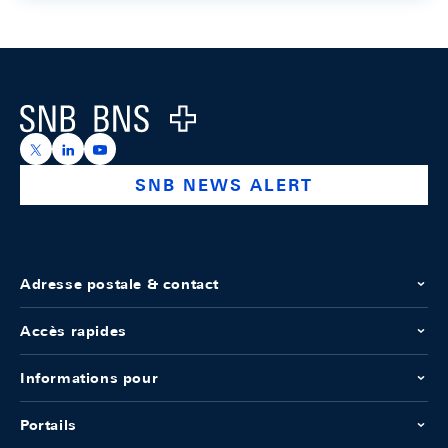
Footer
Logo
https://x.com/snb_bns
https://ch.linkedin.com/company/swiss-national-ba
https://www.youtube.com/@swissnationalbank
SNB NEWS ALERT
Adresse postale & contact
Accès rapides
Informations pour
Portails