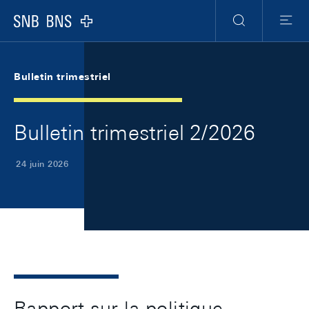
Skip Links Navigation
Header
Meta Navigation
Logo
Recherche
Menu
Bulletin trimestriel
Bulletin trimestriel 2/2026
24 juin 2026
Rapport sur la politique