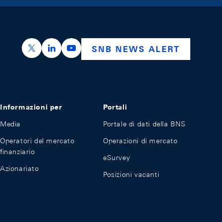
https://x.com/snb_bns
https://ch.linkedin.com/company/swiss-nation
https://www.youtube.com/@swissnation
SNB NEWS ALERT
Informazioni per
Portali
Media
Portale di dati della BNS
Operatori del mercato
Operazioni di mercato
finanziario
eSurvey
Azionariato
Posizioni vacanti