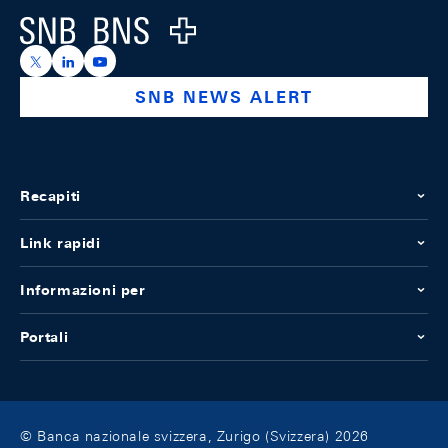
Logo
https://x.com/snb_bns
https://ch.linkedin.com/company/swiss-national-ba
https://www.youtube.com/@swissnationalbank
SNB NEWS ALERT
Recapiti
Link rapidi
Informazioni per
Portali
© Banca nazionale svizzera, Zurigo (Svizzera) 2026