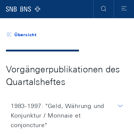
Header
Meta
Navigation
Logo
Suche
Menu
Übersicht
Vorgängerpublikationen des
Quartalsheftes
1983-1997: "Geld, Währung und
Konjunktur / Monnaie et
conjoncture"