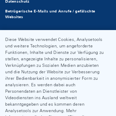
Datenschutz
Bericht für die Sitzung vom 12. März
Betrügerische E-Mails und Anrufe / gefälschte
Geld, Währung und Konjunktur - Monnaie
1982
Websites
et conjoncture, 4/1996
Bericht für die Sitzung vom 18.
Geld, Währung und Konjunktur - Monnaie
Dezember 1981
Diese Website verwendet Cookies, Analysetools
et conjoncture, 3/1996
und weitere Technologien, um angeforderte
Bericht für die Sitzung vom 11.
Funktionen, Inhalte und Dienste zur Verfügung zu
Geld, Währung und Konjunktur - Monnaie
September 1981
stellen, angezeigte Inhalte zu personalisieren,
et conjoncture, 2/1996
Verknüpfungen zu Sozialen Medien anzubieten
Bericht für die Sitzung vom 12. Juni 1981
und die Nutzung der Website zur Verbesserung
Geld, Währung und Konjunktur - Monnaie
ihrer Bedienbarkeit in anonymisierter Form zu
et conjoncture, 1/1996
Bericht für die Sitzung vom 13. März
analysieren. Es werden dabei auch
1981
Personendaten an Dienstleister von
Geld, Währung und Konjunktur - Monnaie
Videodiensten ins Ausland weltweit
et conjoncture, 4/1995
Bericht für die Sitzung vom 19.
bekanntgegeben und es kommen deren
Dezember 1980
Analysetools zur Anwendung. Mehr
Geld, Währung und Konjunktur - Monnaie