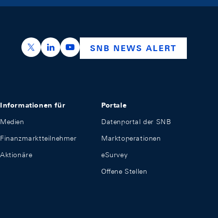
https://x.com/snb_bns
https://ch.linkedin.com/company/swiss-nation
https://www.youtube.com/@swissnation
SNB NEWS ALERT
Informationen für
Portale
Medien
Datenportal der SNB
Finanzmarktteilnehmer
Marktoperationen
Aktionäre
eSurvey
Offene Stellen