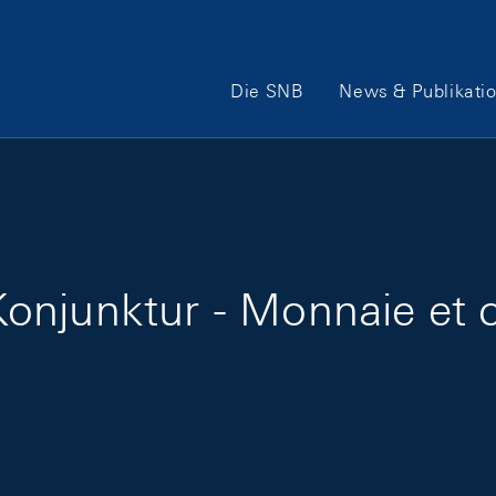
Hauptnavigation
Die SNB
News & Publikati
onjunktur - Monnaie et c