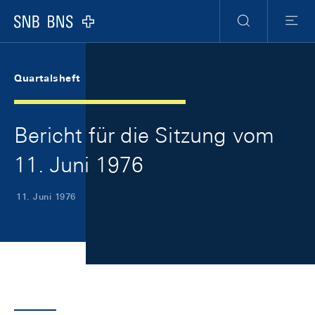
Skip Links Navigation
Header
Meta Navigation
Logo
Suche
Menu
Quartalsheft
Bericht für die Sitzung vom
11. Juni 1976
11. Juni 1976