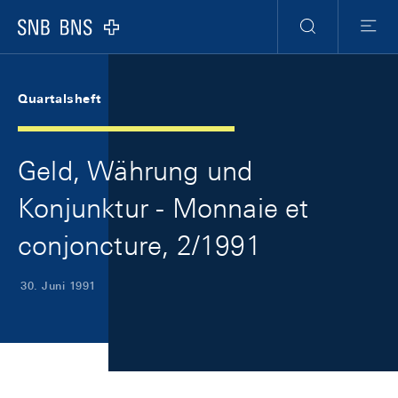
Skip Links Navigation
Header
Meta Navigation
Logo
Suche
Menu
Quartalsheft
Geld, Währung und
Konjunktur - Monnaie et
conjoncture, 2/1991
30. Juni 1991