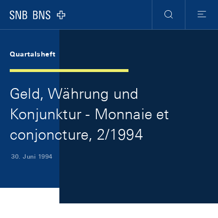
Skip Links Navigation
Header
Meta Navigation
Logo
Suche
Menu
Quartalsheft
Geld, Währung und
Konjunktur - Monnaie et
conjoncture, 2/1994
30. Juni 1994