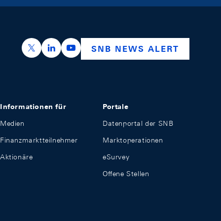
https://x.com/snb_bns
https://ch.linkedin.com/company/swiss-nation
https://www.youtube.com/@swissnation
SNB NEWS ALERT
Informationen für
Portale
Medien
Datenportal der SNB
Finanzmarktteilnehmer
Marktoperationen
Aktionäre
eSurvey
Offene Stellen