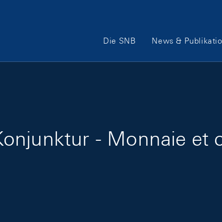
Hauptnavigation
Die SNB
News & Publikati
onjunktur - Monnaie et c