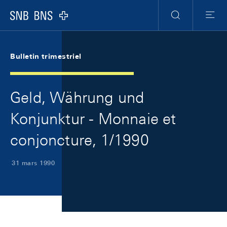
Skip Links Navigation
Header
Meta Navigation
Logo
Recherche
Menu
Bulletin trimestriel
Geld, Währung und
Konjunktur - Monnaie et
conjoncture, 1/1990
31 mars 1990