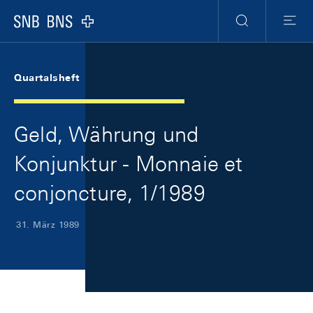
Skip Links Navigation
Header
Meta Navigation
Logo
Suche
Menu
Quartalsheft
Geld, Währung und
Konjunktur - Monnaie et
conjoncture, 1/1989
31. März 1989