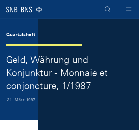
Skip Links Navigation
Header
Meta Navigation
Logo
Suche
Menu
Quartalsheft
Geld, Währung und
Konjunktur - Monnaie et
conjoncture, 1/1987
31. März 1987