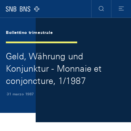
Skip Links Navigation
Header
Meta Navigation
Logo
Ricerca
Menu
Bollettino trimestrale
Geld, Währung und
Konjunktur - Monnaie et
conjoncture, 1/1987
31 marzo 1987