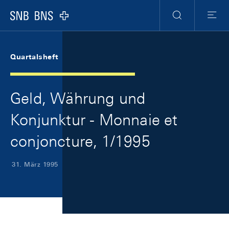
Skip Links Navigation
Header
Meta Navigation
Logo
Suche
Menu
Quartalsheft
Geld, Währung und
Konjunktur - Monnaie et
conjoncture, 1/1995
31. März 1995