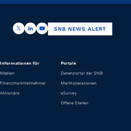
https://x.com/snb_bns
https://ch.linkedin.com/company/swiss-nation
https://www.youtube.com/@swissnation
SNB NEWS ALERT
Informationen für
Portale
Medien
Datenportal der SNB
Finanzmarktteilnehmer
Marktoperationen
Aktionäre
eSurvey
Offene Stellen