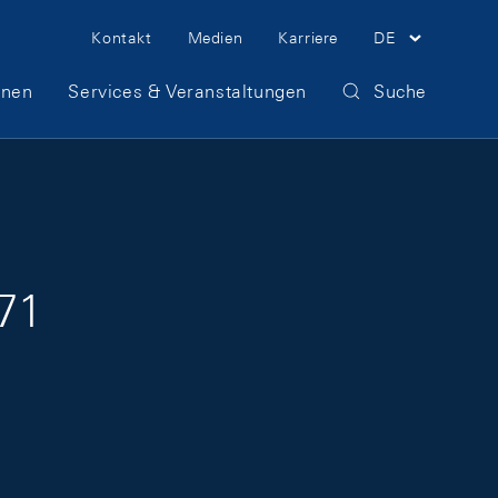
Meta Navigation
Kontakt
Medien
Karriere
DE
onen
Services & Veranstaltungen
Suche
971