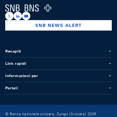
Logo
https://x.com/snb_bns
https://ch.linkedin.com/company/swiss-national-ba
https://www.youtube.com/@swissnationalbank
SNB NEWS ALERT
Recapiti
Link rapidi
Informazioni per
Portali
© Banca nazionale svizzera, Zurigo (Svizzera) 2026