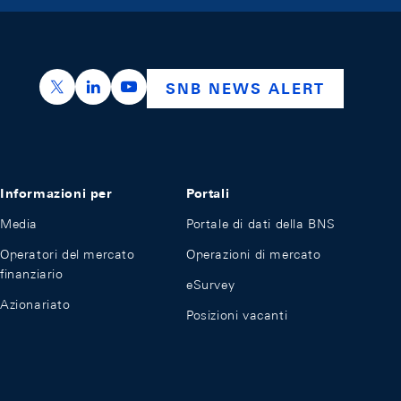
https://x.com/snb_bns
https://ch.linkedin.com/company/swiss-nation
https://www.youtube.com/@swissnation
SNB NEWS ALERT
Informazioni per
Portali
Media
Portale di dati della BNS
Operatori del mercato
Operazioni di mercato
finanziario
eSurvey
Azionariato
Posizioni vacanti