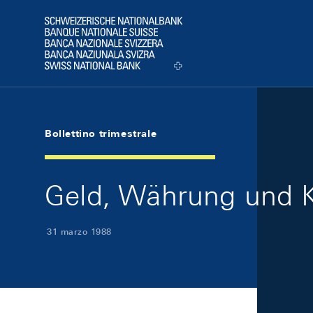
Skip Links Navigation
Header
Logo
Bollettino trimestrale
Geld, Währung und K
31 marzo 1988