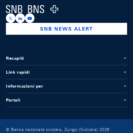
Logo
https://x.com/snb_bns
https://ch.linkedin.com/company/swiss-national-ba
https://www.youtube.com/@swissnationalbank
SNB NEWS ALERT
Recapiti
Link rapidi
Informazioni per
Portali
© Banca nazionale svizzera, Zurigo (Svizzera) 2026