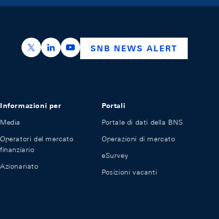
https://x.com/snb_bns
https://ch.linkedin.com/company/swiss-nation
https://www.youtube.com/@swissnation
SNB NEWS ALERT
Informazioni per
Portali
Media
Portale di dati della BNS
Operatori del mercato
Operazioni di mercato
finanziario
eSurvey
Azionariato
Posizioni vacanti