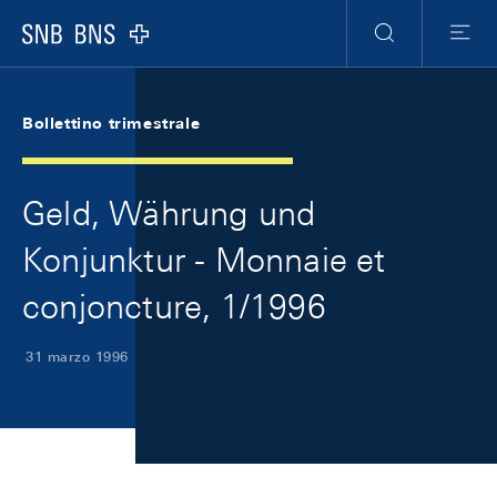
Skip Links Navigation
Header
Meta Navigation
Logo
Ricerca
Menu
Bollettino trimestrale
Geld, Währung und
Konjunktur - Monnaie et
conjoncture, 1/1996
31 marzo 1996