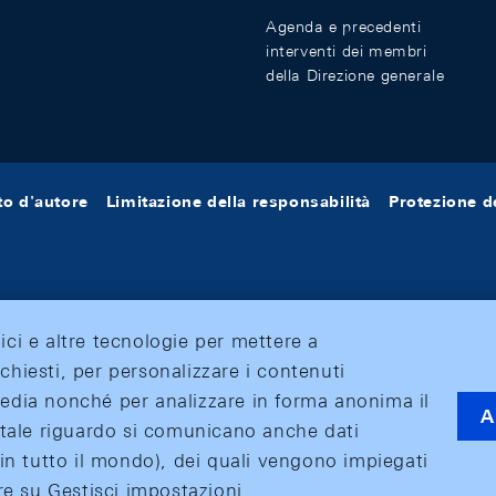
Agenda e precedenti
interventi dei membri
della Direzione generale
tto d'autore
Limitazione della responsabilità
Protezione de
tici e altre tecnologie per mettere a
ichiesti, per personalizzare i contenuti
 media nonché per analizzare in forma anonima il
A
 A tale riguardo si comunicano anche dati
o (in tutto il mondo), dei quali vengono impiegati
care su Gestisci impostazioni.