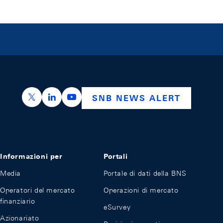
https://x.com/snb_bns
https://ch.linkedin.com/company/swiss-nation
https://www.youtube.com/@swissnation
SNB NEWS ALERT
Informazioni per
Portali
Media
Portale di dati della BNS
Operatori del mercato
Operazioni di mercato
finanziario
eSurvey
Azionariato