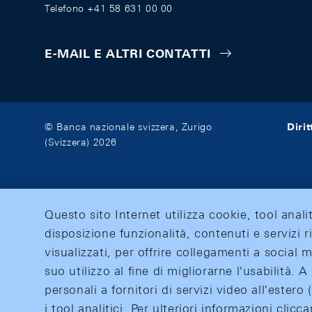
Telefono +41 58 631 00 00
E-MAIL E ALTRI CONTATTI
Diri
© Banca nazionale svizzera, Zurigo
(Svizzera) 2026
Questo sito Internet utilizza cookie, tool anali
disposizione funzionalità, contenuti e servizi r
visualizzati, per offrire collegamenti a social
suo utilizzo al fine di migliorarne l'usabilità.
personali a fornitori di servizi video all'ester
i tool analitici. Per ulteriori informazioni clic