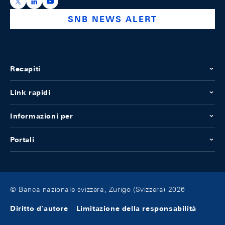
https://x.com/snb_bns
https://ch.linkedin.com/company/swiss-national-ba
https://www.youtube.com/@swissnationalbank
SNB NEWS ALERT
Recapiti
Link rapidi
Informazioni per
Portali
© Banca nazionale svizzera, Zurigo (Svizzera) 2026
Diritto d'autore
Limitazione della responsabilità