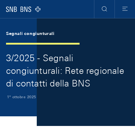
Skip Links Navigation
Header
Meta Navigation
Logo
Ricerca
Menu
Segnali congiunturali
3/2025 - Segnali
congiunturali: Rete regionale
di contatti della BNS
1º ottobre 2025