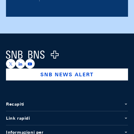
Footer
Logo
https://x.com/snb_bns
https://ch.linkedin.com/company/swiss-national-ba
https://www.youtube.com/@swissnationalbank
SNB NEWS ALERT
Recapiti
Link rapidi
Informazioni per