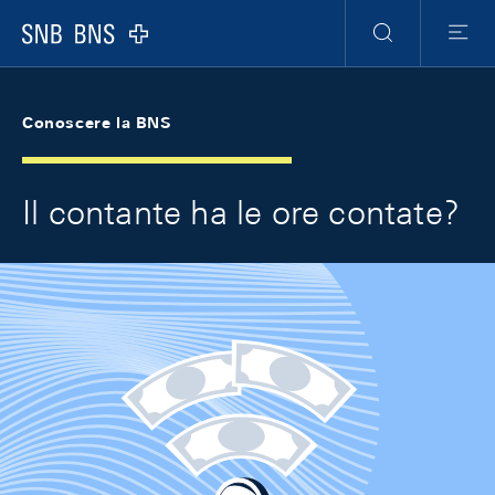
Skip Links Navigation
Header
Meta Navigation
Logo
Ricerca
Menu
Conoscere la BNS
Il contante ha le ore contate?