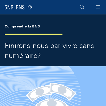
Skip Links Navigation
Header
Meta Navigation
Logo
Recherche
Menu
Comprendre la BNS
Finirons-nous par vivre sans
numéraire?