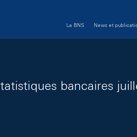
Main Navigation
La BNS
News et publicati
tatistiques bancaires juil