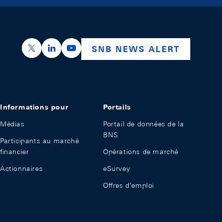
https://x.com/snb_bns
https://ch.linkedin.com/company/swiss-nation
https://www.youtube.com/@swissnation
SNB NEWS ALERT
Informations pour
Portails
Médias
Portail de données de la
BNS
Participants au marché
financier
Opérations de marché
Actionnaires
eSurvey
Offres d'emploi