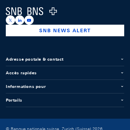
Logo
https://x.com/snb_bns
https://ch.linkedin.com/company/swiss-national-ba
https://www.youtube.com/@swissnationalbank
SNB NEWS ALERT
Adresse postale & contact
Accès rapides
Informations pour
Portails
© Banque nationale suisse, Zurich (Suisse) 2026