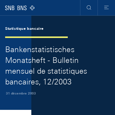
Skip Links Navigation
Header
Meta Navigation
Logo
Recherche
Menu
Statistique bancaire
Bankenstatistisches
Monatsheft - Bulletin
mensuel de statistiques
bancaires, 12/2003
31 décembre 2003