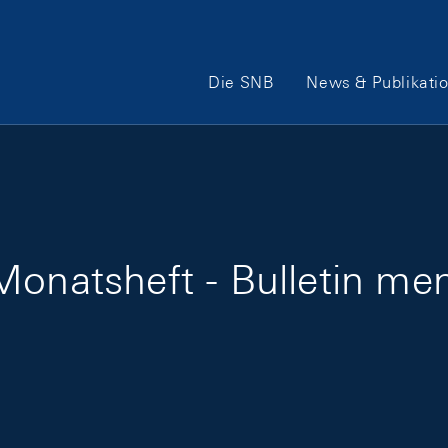
Hauptnavigation
Die SNB
News & Publikati
onatsheft - Bulletin men