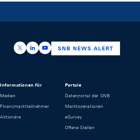
https://x.com/snb_bns
https://ch.linkedin.com/company/swiss-nation
https://www.youtube.com/@swissnation
SNB NEWS ALERT
Informationen für
Portale
Medien
Datenportal der SNB
Finanzmarktteilnehmer
Marktoperationen
Aktionäre
eSurvey
Offene Stellen