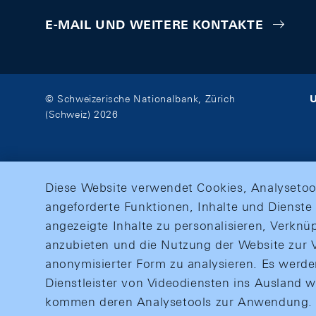
E-MAIL UND WEITERE KONTAKTE
U
© Schweizerische Nationalbank, Zürich
(Schweiz) 2026
Diese Website verwendet Cookies, Analysetoo
angeforderte Funktionen, Inhalte und Dienste 
angezeigte Inhalte zu personalisieren, Verkn
anzubieten und die Nutzung der Website zur V
anonymisierter Form zu analysieren. Es werd
Dienstleister von Videodiensten ins Ausland 
kommen deren Analysetools zur Anwendung. M