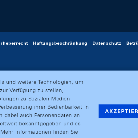
rheberrecht
Haftungsbeschränkung
Datenschutz
Betr
ls und weitere Technologien, um
zur Verfügung zu stellen,
üpfungen zu Sozialen Medien
erbesserung ihrer Bedienbarkeit in
AKZEPTIE
en dabei auch Personendaten an
weltweit bekanntgegeben und es
ehr Informationen finden Sie