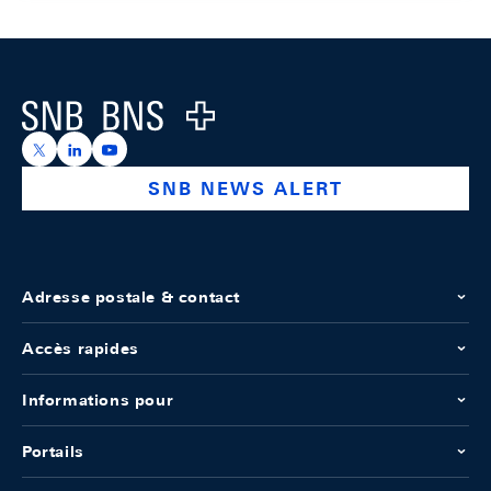
Footer
Logo
https://x.com/snb_bns
https://ch.linkedin.com/company/swiss-national-ba
https://www.youtube.com/@swissnationalbank
SNB NEWS ALERT
Adresse postale & contact
Accès rapides
Informations pour
Portails