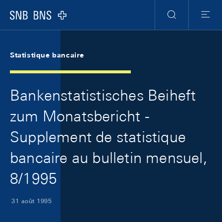
Skip Links Navigation
Header
Meta Navigation
Logo
Recherche
Menu
Statistique bancaire
Bankenstatistisches Beiheft
zum Monatsbericht -
Supplement de statistique
bancaire au bulletin mensuel,
8/1995
31 août 1995