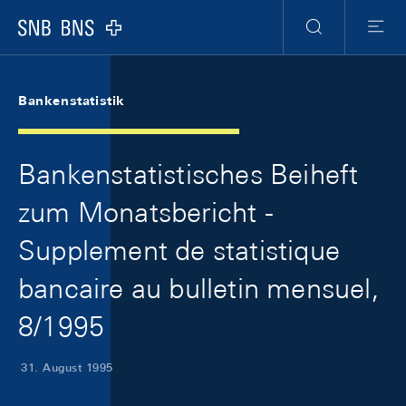
Skip Links Navigation
Header
Meta Navigation
Logo
Suche
Menu
Bankenstatistik
Bankenstatistisches Beiheft
zum Monatsbericht -
Supplement de statistique
bancaire au bulletin mensuel,
8/1995
31. August 1995