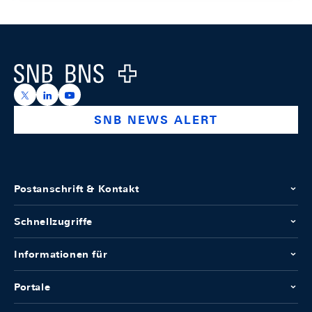
Footer
Logo
https://x.com/snb_bns
https://ch.linkedin.com/company/swiss-national-ba
https://www.youtube.com/@swissnationalbank
SNB NEWS ALERT
Postanschrift & Kontakt
Schnellzugriffe
Informationen für
Portale