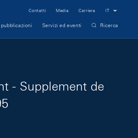
Meta Navigation
Contatti
Media
Carriera
IT
 pubblicazioni
Servizi ed eventi
Ricerca
ht - Supplement de
95