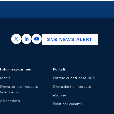
https://x.com/snb_bns
https://ch.linkedin.com/company/swiss-nation
https://www.youtube.com/@swissnation
SNB NEWS ALERT
Informazioni per
Portali
Media
Portale di dati della BNS
Operatori del mercato
Operazioni di mercato
finanziario
eSurvey
Azionariato
Posizioni vacanti