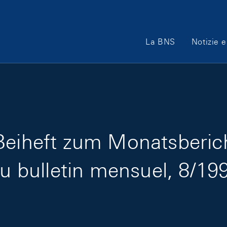
Main Navigation
La BNS
Notizie e
Beiheft zum Monatsberic
au bulletin mensuel, 8/19