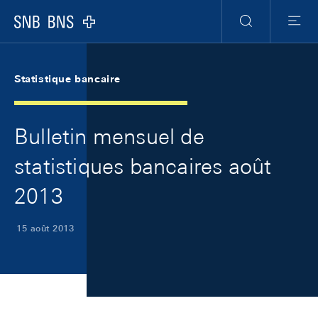
Skip Links Navigation
Header
Meta Navigation
Logo
Recherche
Menu
Statistique bancaire
Bulletin mensuel de
statistiques bancaires août
2013
15 août 2013