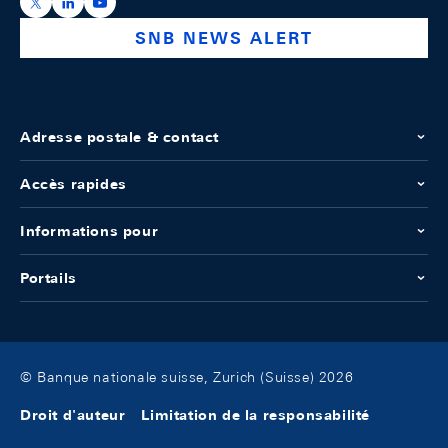
https://x.com/snb_bns
https://ch.linkedin.com/company/swiss-national-ba
https://www.youtube.com/@swissnationalbank
SNB NEWS ALERT
Adresse postale & contact
Accès rapides
Informations pour
Portails
© Banque nationale suisse, Zurich (Suisse) 2026
Droit d'auteur
Limitation de la responsabilité