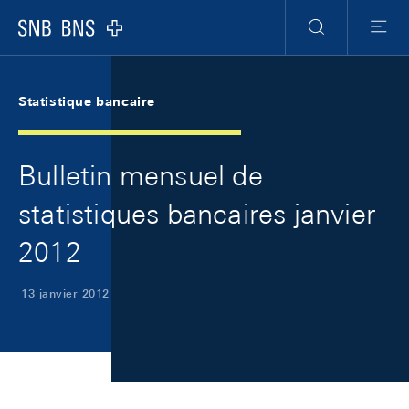
Skip Links Navigation
Header
Meta Navigation
Logo
Recherche
Menu
Statistique bancaire
Bulletin mensuel de
statistiques bancaires janvier
2012
13 janvier 2012