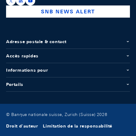
https://x.com/snb_bns
https://ch.linkedin.com/company/swiss-national-ba
https://www.youtube.com/@swissnationalbank
SNB NEWS ALERT
Adresse postale & contact
Accès rapides
Informations pour
Portails
© Banque nationale suisse, Zurich (Suisse) 2026
Droit d'auteur
Limitation de la responsabilité