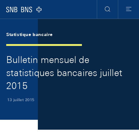
Skip Links Navigation
Header
Meta Navigation
Logo
Recherche
Menu
Statistique bancaire
Bulletin mensuel de
statistiques bancaires juillet
2015
13 juillet 2015