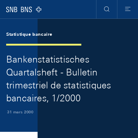
Skip Links Navigation
Header
Meta Navigation
Logo
Recherche
Menu
Statistique bancaire
Bankenstatistisches
Quartalsheft - Bulletin
trimestriel de statistiques
bancaires, 1/2000
31 mars 2000