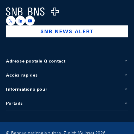
Logo
https://x.com/snb_bns
https://ch.linkedin.com/company/swiss-national-ba
https://www.youtube.com/@swissnationalbank
SNB NEWS ALERT
Adresse postale & contact
Accès rapides
Informations pour
Portails
© Banque nationale suisse, Zurich (Suisse) 2026