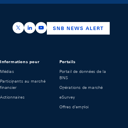
https://x.com/snb_bns
https://ch.linkedin.com/company/swiss-nation
https://www.youtube.com/@swissnation
SNB NEWS ALERT
Informations pour
Portails
Médias
Portail de données de la
BNS
Participants au marché
financier
Opérations de marché
Actionnaires
eSurvey
Offres d'emploi