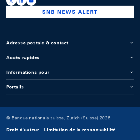
https://x.com/snb_bns
https://ch.linkedin.com/company/swiss-national-ba
https://www.youtube.com/@swissnationalbank
SNB NEWS ALERT
Adresse postale & contact
Accès rapides
Informations pour
Portails
© Banque nationale suisse, Zurich (Suisse) 2026
Droit d'auteur
Limitation de la responsabilité