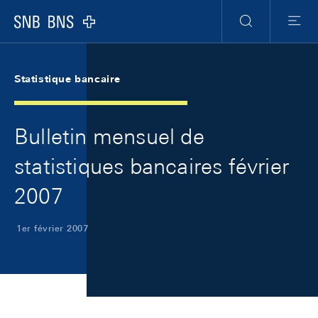
Skip Links Navigation
Header
Meta Navigation
Logo
Recherche
Menu
Statistique bancaire
Bulletin mensuel de
statistiques bancaires février
2007
1er février 2007