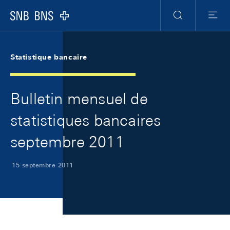
Skip Links Navigation
Header
Meta Navigation
Logo
Recherche
Menu
Statistique bancaire
Bulletin mensuel de
statistiques bancaires
septembre 2011
15 septembre 2011