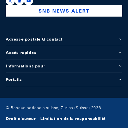
https://x.com/snb_bns
https://ch.linkedin.com/company/swiss-national-ba
https://www.youtube.com/@swissnationalbank
SNB NEWS ALERT
Adresse postale & contact
Accès rapides
Informations pour
Portails
© Banque nationale suisse, Zurich (Suisse) 2026
Droit d'auteur
Limitation de la responsabilité