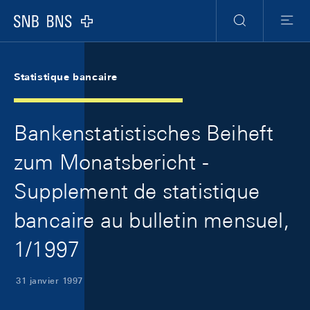
Skip Links Navigation
Header
Meta Navigation
Logo
Recherche
Menu
Statistique bancaire
Bankenstatistisches Beiheft
zum Monatsbericht -
Supplement de statistique
bancaire au bulletin mensuel,
1/1997
31 janvier 1997