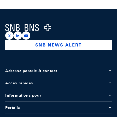
Footer
Logo
https://x.com/snb_bns
https://ch.linkedin.com/company/swiss-national-ba
https://www.youtube.com/@swissnationalbank
SNB NEWS ALERT
Adresse postale & contact
Accès rapides
Informations pour
Portails