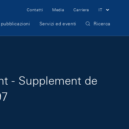
Meta Navigation
Contatti
Media
Carriera
IT
 pubblicazioni
Servizi ed eventi
Ricerca
ht - Supplement de
97