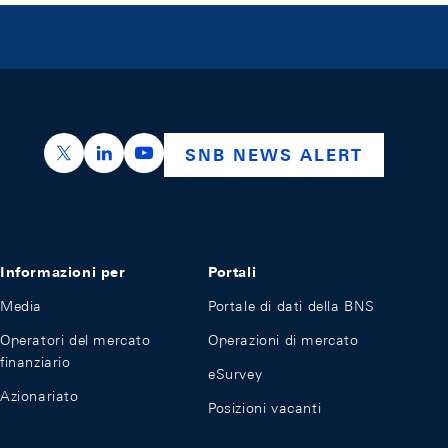
https://x.com/snb_bns
https://ch.linkedin.com/company/swiss-nation
https://www.youtube.com/@swissnation
SNB NEWS ALERT
Informazioni per
Portali
Media
Portale di dati della BNS
Operatori del mercato
Operazioni di mercato
finanziario
eSurvey
Azionariato
Posizioni vacanti