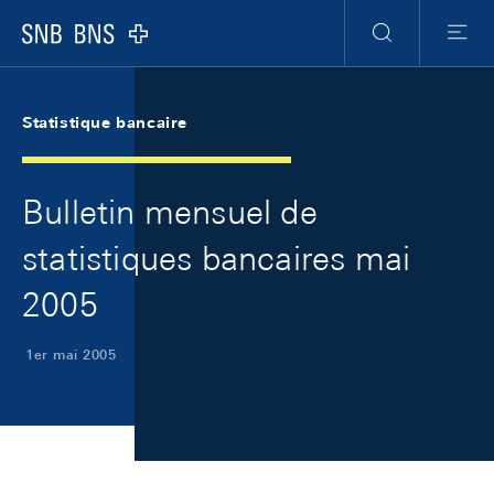
Skip Links Navigation
Header
Meta Navigation
Logo
Recherche
Menu
Statistique bancaire
Bulletin mensuel de
statistiques bancaires mai
2005
1er mai 2005