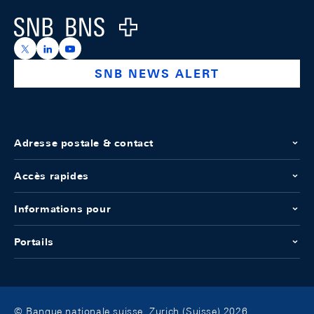
Logo
https://x.com/snb_bns
https://ch.linkedin.com/company/swiss-national-ba
https://www.youtube.com/@swissnationalbank
SNB NEWS ALERT
Adresse postale & contact
Accès rapides
Informations pour
Portails
© Banque nationale suisse, Zurich (Suisse) 2026