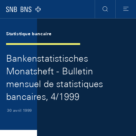
Skip Links Navigation
Header
Meta Navigation
Logo
Recherche
Menu
Statistique bancaire
Bankenstatistisches
Monatsheft - Bulletin
mensuel de statistiques
bancaires, 4/1999
30 avril 1999