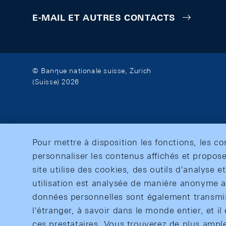
E-MAIL ET AUTRES CONTACTS
© Banque nationale suisse, Zurich
(Suisse) 2026
Pour mettre à disposition les fonctions, les c
personnaliser les contenus affichés et propose
site utilise des cookies, des outils d'analyse 
utilisation est analysée de manière anonyme af
données personnelles sont également transmise
l'étranger, à savoir dans le monde entier, et il 
ces prestataires. Vous trouverez de plus ampl