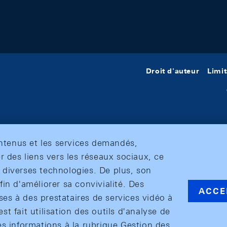
Droit d'auteur
Limit
ontenus et les services demandés,
r des liens vers les réseaux sociaux, ce
et diverses technologies. De plus, son
in d'améliorer sa convivialité. Des
ACCE
s à des prestataires de services vidéo à
est fait utilisation des outils d'analyse de
es informations à la rubrique Gestion des