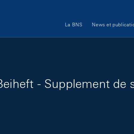
Main Navigation
La BNS
News et publicati
eiheft - Supplement de s