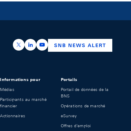
https://x.com/snb_bns
https://ch.linkedin.com/company/swiss-nation
https://www.youtube.com/@swissnation
SNB NEWS ALERT
Informations pour
Portails
Médias
Portail de données de la
BNS
Participants au marché
financier
Opérations de marché
Actionnaires
eSurvey
Offres d'emploi