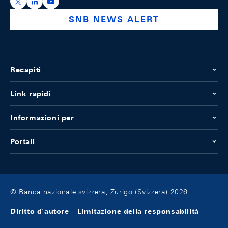
https://x.com/snb_bns
https://ch.linkedin.com/company/swiss-national-ba
https://www.youtube.com/@swissnationalbank
SNB NEWS ALERT
Recapiti
Link rapidi
Informazioni per
Portali
© Banca nazionale svizzera, Zurigo (Svizzera) 2026
Diritto d'autore
Limitazione della responsabilità