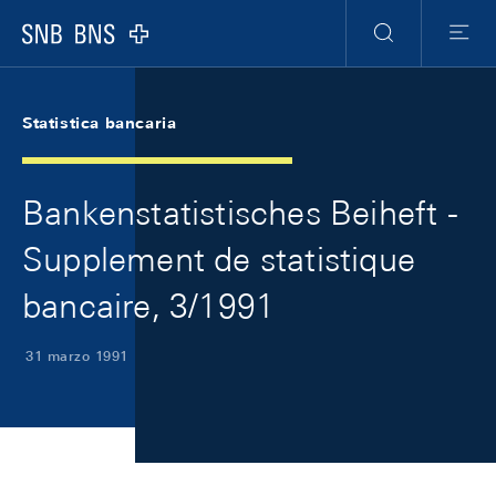
Skip Links Navigation
Header
Meta Navigation
Logo
Ricerca
Menu
Statistica bancaria
Bankenstatistisches Beiheft -
Supplement de statistique
bancaire, 3/1991
31 marzo 1991