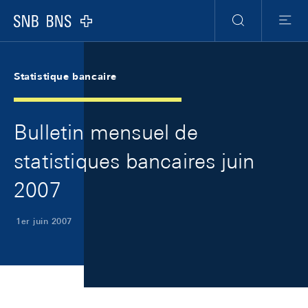
Skip Links Navigation
Header
Meta Navigation
Logo
Recherche
Menu
Statistique bancaire
Bulletin mensuel de
statistiques bancaires juin
2007
1er juin 2007