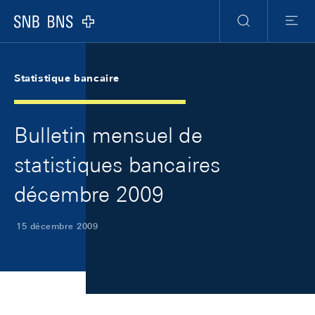
Skip Links Navigation
Header
Meta Navigation
Logo
Recherche
Menu
Statistique bancaire
Bulletin mensuel de
statistiques bancaires
décembre 2009
15 décembre 2009