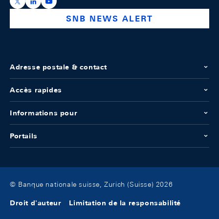
https://x.com/snb_bns
https://ch.linkedin.com/company/swiss-national-ba
https://www.youtube.com/@swissnationalbank
SNB NEWS ALERT
Adresse postale & contact
Accès rapides
Informations pour
Portails
© Banque nationale suisse, Zurich (Suisse) 2026
Droit d'auteur
Limitation de la responsabilité