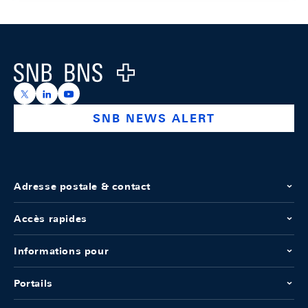
Footer
Logo
https://x.com/snb_bns
https://ch.linkedin.com/company/swiss-national-ba
https://www.youtube.com/@swissnationalbank
SNB NEWS ALERT
Adresse postale & contact
Accès rapides
Informations pour
Portails