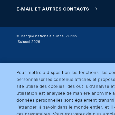
E-MAIL ET AUTRES CONTACTS
© Banque nationale suisse, Zurich
(Suisse) 2026
Pour mettre à disposition les fonctions, les c
personnaliser les contenus affichés et propose
site utilise des cookies, des outils d'analyse 
utilisation est analysée de manière anonyme af
données personnelles sont également transmise
l'étranger, à savoir dans le monde entier, et il 
ces prestataires. Vous trouverez de plus ampl