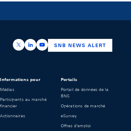
https://x.com/snb_bns
https://ch.linkedin.com/company/swiss-nation
https://www.youtube.com/@swissnation
SNB NEWS ALERT
Informations pour
Portails
Médias
Portail de données de la
BNS
Participants au marché
financier
Opérations de marché
Actionnaires
eSurvey
Offres d'emploi