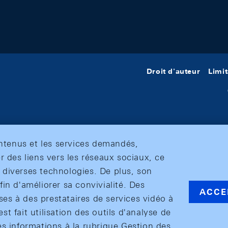
Droit d'auteur
Limit
ontenus et les services demandés,
r des liens vers les réseaux sociaux, ce
et diverses technologies. De plus, son
in d'améliorer sa convivialité. Des
ACCE
s à des prestataires de services vidéo à
est fait utilisation des outils d'analyse de
es informations à la rubrique Gestion des