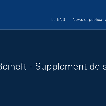
Main Navigation
La BNS
News et publicati
eiheft - Supplement de s