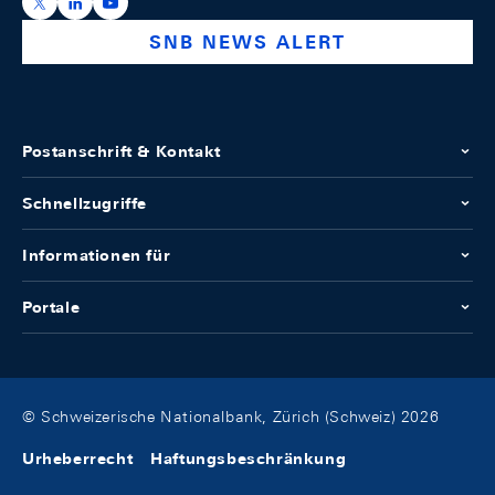
https://x.com/snb_bns
https://ch.linkedin.com/company/swiss-national-ba
https://www.youtube.com/@swissnationalbank
SNB NEWS ALERT
Postanschrift & Kontakt
Schnellzugriffe
Informationen für
Portale
© Schweizerische Nationalbank, Zürich (Schweiz) 2026
Urheberrecht
Haftungsbeschränkung