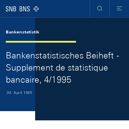
Skip Links Navigation
Header
Meta Navigation
Logo
Suche
Menu
Bankenstatistik
Bankenstatistisches Beiheft -
Supplement de statistique
bancaire, 4/1995
30. April 1995