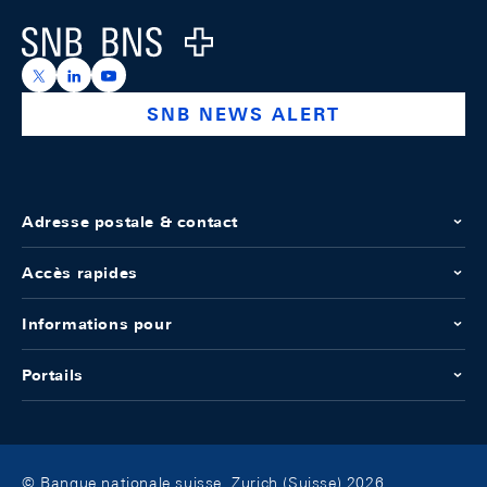
Logo
https://x.com/snb_bns
https://ch.linkedin.com/company/swiss-national-ba
https://www.youtube.com/@swissnationalbank
SNB NEWS ALERT
Adresse postale & contact
Accès rapides
Informations pour
Portails
© Banque nationale suisse, Zurich (Suisse) 2026