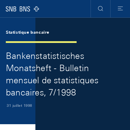
Skip Links Navigation
Header
Meta Navigation
Logo
Recherche
Menu
Statistique bancaire
Bankenstatistisches
Monatsheft - Bulletin
mensuel de statistiques
bancaires, 7/1998
31 juillet 1998