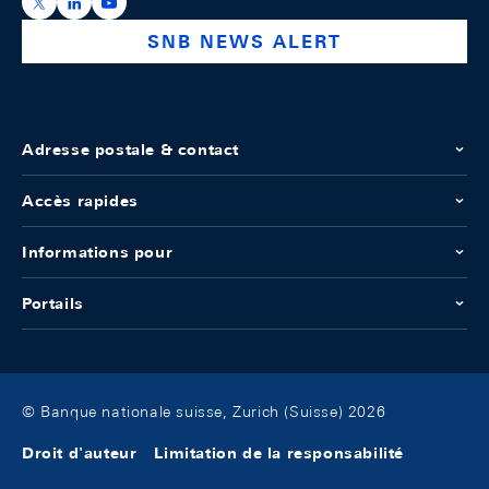
https://x.com/snb_bns
https://ch.linkedin.com/company/swiss-national-ba
https://www.youtube.com/@swissnationalbank
SNB NEWS ALERT
Adresse postale & contact
Accès rapides
Informations pour
Portails
© Banque nationale suisse, Zurich (Suisse) 2026
Droit d'auteur
Limitation de la responsabilité