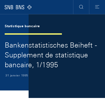
Skip Links Navigation
Header
Meta Navigation
Logo
Recherche
Menu
Statistique bancaire
Bankenstatistisches Beiheft -
Supplement de statistique
bancaire, 1/1995
31 janvier 1995